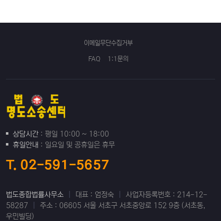
이메일무단수집거부
FAQ
1:1문의
상담시간
: 평일 10:00 ~ 18:00
휴일안내
: 일요일 및 공휴일은 휴무
T. 02-591-5657
법도종합법률사무소
|
대표 : 엄정숙
|
사업자등록번호 : 214-12-
58287
|
주소 : 06605 서울 서초구 서초중앙로 152 9층 (서초동,
우민빌딩)