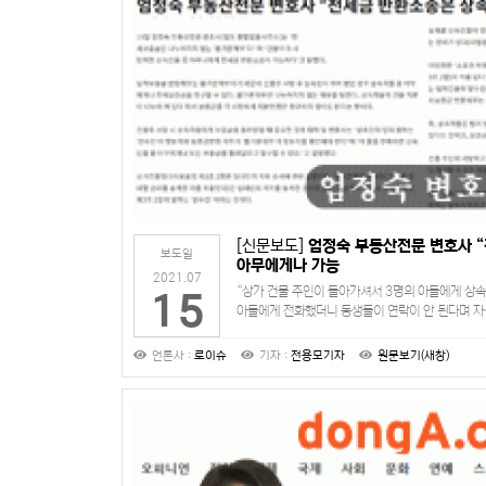
[신문보도]
엄정숙 부동산전문 변호사 
보도일
아무에게나 가능
2021.07
“상가 건물 주인이 돌아가셔서 3명의 아들에게 상속
15
아들에게 전화했더니 동생들이 연락이 안 된다며 자
하네요. 나머지는 동생들한테 받든, 경매를 하든 알
언론사 :
로이슈
기자 :
전용모기자
원문보기(새창)