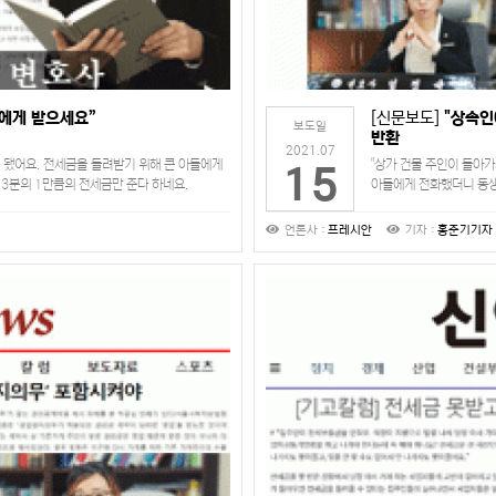
에게 받으세요”
[신문보도]
"상속인
보도일
반환
2021.07
 됐어요. 전세금을 돌려받기 위해 큰 아들에게
"상가 건물 주인이 돌아
15
3분의 1만큼의 전세금만 준다 하네요.
아들에게 전화했더니 동생
라합니다. 실제로…
하네요. 나머지는 동생들
언론사 :
프레시안
기자 :
홍준기기자