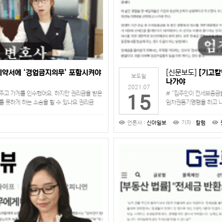
계약서에 ‘경업금지의무’ 포함시켜야
[신문보도]
[기고칼
보도일
나가야
2021.07
주고 가게를 인수했어요. 하지만 권리금을 받은
# “집주인이 전세보증금을
15
를 못하게 하는 소송을 할 수 있나요 권리금
임차권등기명령을 하고 나
금거래 당사자 …
나가지도 못하겠고, 일을 
언론사 :
신아일보
기자 :
칼럼