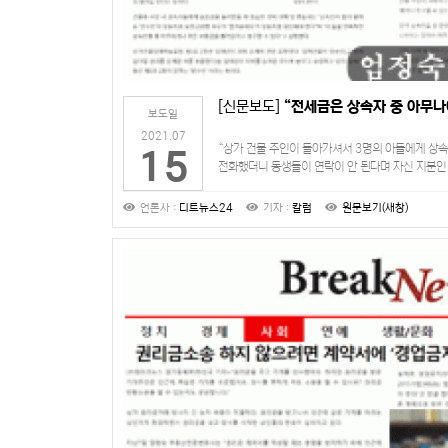
[신문보도]
“전세금은 상속자 중 아무나
보도일
2021.07
“상가 건물 주인이 돌아가셔서 3명의 아들에게 상속
15
전화했더니 동생들이 연락이 안 된다며 자신 지분인 
나머지는 동생들한테 받든, 경매를 하든 알아서 하
언론사 :
디트뉴스24
기자 :
칼럼
원문보기(새창)