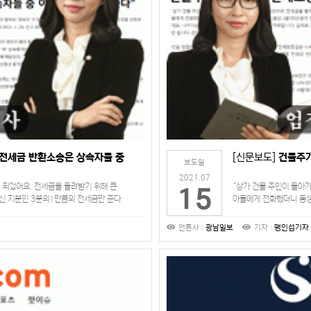
“전세금 반환소송은 상속자들 중
[신문보도]
건물주가
보도일
2021.07
 되었어요. 전세금을 돌려받기 위해 큰
“상가 건물 주인이 돌아
15
신 지분인 3분의1만큼의 전세금만 준다
아들에게 전화했더니 동생
아서 하라합니다. 실제로…
하네요. 나머지는 동생들
언론사 :
광남일보
기자 :
맹인섭기자