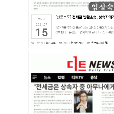
[신문보도]
전세금 반환소송, 상속자에
보도일
2021.07
상가 건물 주인이 돌아가셔서 3명의 아들에게 상속
15
전화했더니 동생들이 연락이 안 된다며 자신 지분인
나머지는 동생들한테 받든, 경매를 하든 알아서 하라
언론사 :
충청일보
기자 :
천정훈기자
원문보기(새창)