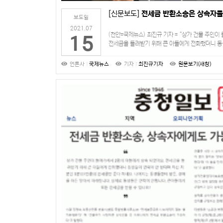
[신문보도]
전세금 반환소송은 상속자들
보도일
2021.07
(천안=국제뉴스) 최진규 기자 = “상가 건물 주인이
15
전세금을 돌려받기 위해 큰 아들에게 전화했더니 동
3분의1만큼의 전세금만 준다 하네요. 나머지는 동
언론사 :
국제뉴스
기자 :
최진규기자
원문보기(새창)