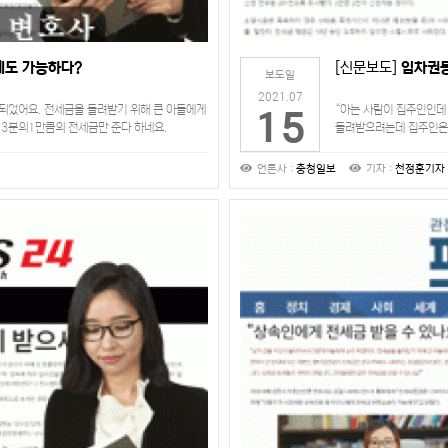
게도 가능하다?
[신문보도]
임차권등
보도일
2021.07
 되었어요. 전세금을 돌려받기 위해 큰 아들에게
“아는 사람이 집주인인데
15
 3분의1만큼의 전세금만 준다 하네요.
돌려받으려는데 집주인은 
합니다. 실제로 …
설정을 했어도 돈을 못 
언론사 :
충청일보
기자 :
천정훈기자