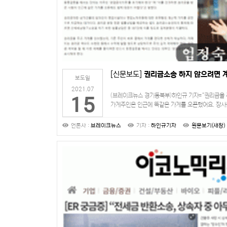
[신문보도]
권리금소송 하지 않으려면 
보도일
2021.07
(브레이크뉴스 경기동북부)하인규 기자=“권리금을 
15
가게주인은 인근에 똑같은 가게를 오픈했어요. 장사
반환소송을 할 수 있는지도 궁금합니다.”상가 권리
언론사 :
브레이크뉴스
기자 :
하인규기자
원문보기(새창)