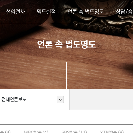
선임절차
명도실적
언론 속 법도명도
상담/승
언론 속 법도명도
전체언론보도
송 (4)
MBC방송 (4)
SBS방송 (11)
YTN방송 (8)