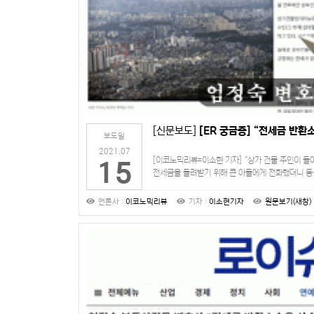
[신문보도]
[ER 궁금증] “전세금 반환
보도일
2021.07
[이코노믹리뷰=이소현 기자] “상가 건물 주인이 돌
15
전세금을 돌려받기 위해 큰 아들에게 전화했더니 동
3분의1만큼의 전세금만 준다 하네요. 나머지는 동생
언론사 :
이코노믹리뷰
기자 :
이소현기자
원문보기(새창)