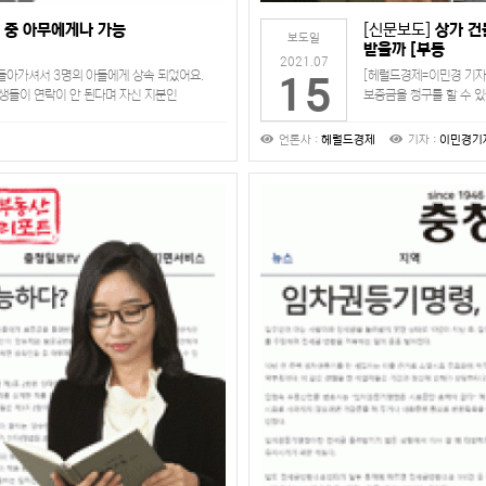
 중 아무에게나 가능
[신문보도]
상가 건
보도일
받을까 [부동
2021.07
 돌아가셔서 3명의 아들에게 상속 되었어요.
[헤럴드경제=이민경 기자
15
생들이 연락이 안 된다며 자신 지분인
보증금을 청구를 할 수 
생들한테 받든, 경매…
청구할 수 있다. 이는 
언론사 :
헤럴드경제
기자 :
이민경기