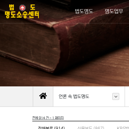
법도명도
명도업무
언론 속 법도명도
전체 914 건 - 1 페이지
전체분류 (914)
신문보도 (867)
KBS방