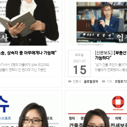
소송, 상속자 중 아무에게나 가능해”
[신문보도]
[부동산
보도일
가능하다"
2021.07
아가셔서 3명의 아들에게 상속 되었어요.
"상가 건물 주인이 돌아
15
생들이 연락이 안 된다며 자신 지분인
아들에게 전화했더니 동생
들한테 받든, 경매를 하…
하네요. 나머지는 동생들
언론사 :
글로벌경제
기자 :
최형호기