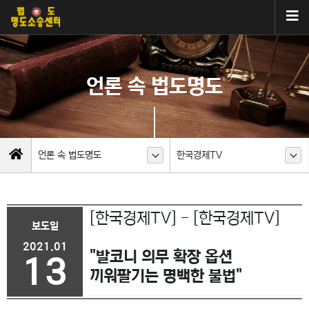
언론 속 법도명도
언론 속 법도명도
한국경제TV
[한국경제TV] - [한국경제TV]
보도일
2021.01
"발코니 의무 확장 옵션
13
끼워팔기는 명백한 불법"
이전글