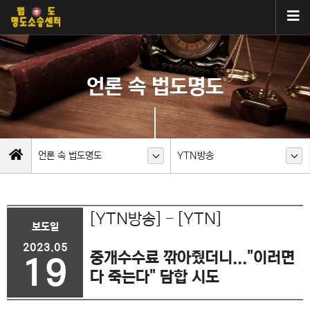
언론 속 법도명도
언론 속 법도명도
YTN방송
[YTN방송] - [YTN]
보도일
2023.05
중개수수료 깎아줬더니..."이러면
19
다 죽는다" 담합 시도
이전글